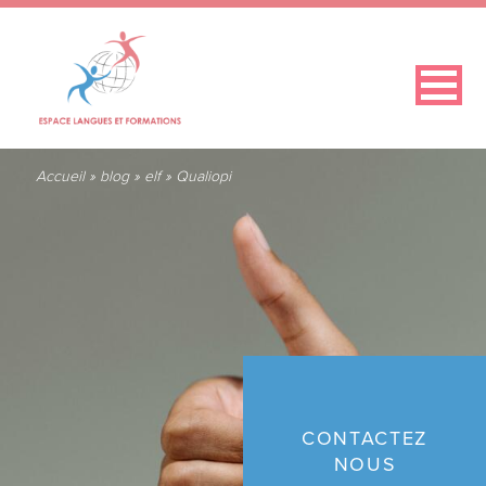
Accueil
»
blog
»
elf
»
Qualiopi
CONTACTEZ
NOUS